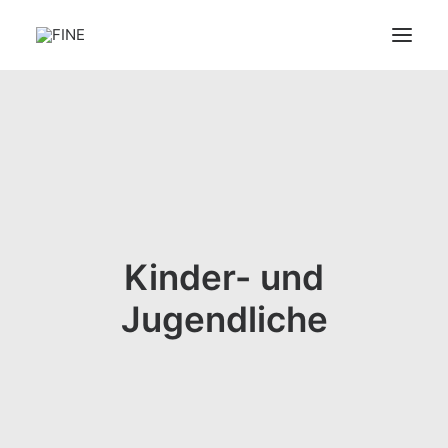
ÜBER FINE
UNSERE THEMENGEBIETE
SPEZIALIST:INNEN
LINKS
UNSERE FÖRDERER
Kinder- und
FINE FÖRDERN
Jugendliche
FAQ
SEARCH