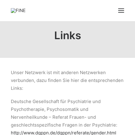
Links
ÜBER FINE
UNSERE THEMENGEBIETE
SPEZIALIST:INNEN
LINKS
Unser Netzwerk ist mit anderen Netzwerken
UNSERE FÖRDERER
verbunden, dazu finden Sie hier die entsprechenden
FINE FÖRDERN
Links:
FAQ
Deutsche Gesellschaft für Psychiatrie und
SEARCH
Psychotherapie, Psychosomatik und
Nervenheilkunde – Referat Frauen- und
geschlechtsspezifische Fragen in der Psychiatrie:
http://www.dgppn.de/dgppn/referate/gender.html