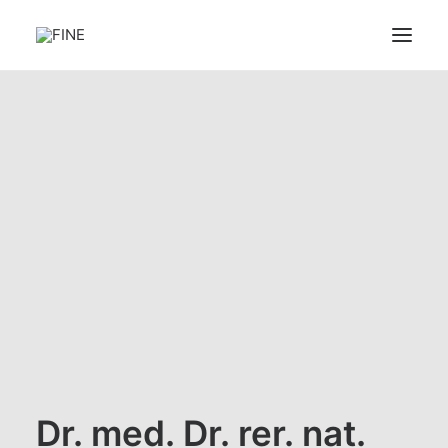
ÜBER FINE
UNSERE THEMENGEBIETE
SPEZIALIST:INNEN
LINKS
UNSERE FÖRDERER
FINE FÖRDERN
FAQ
SEARCH
Dr. med. Dr. rer. nat.