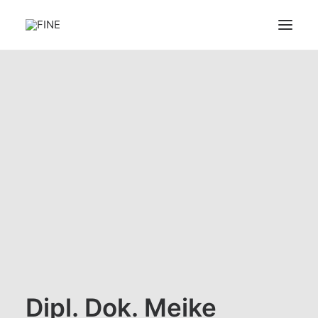
ÜBER FINE
UNSERE THEMENGEBIETE
SPEZIALIST:INNEN
LINKS
UNSERE FÖRDERER
FINE FÖRDERN
FAQ
SEARCH
Dipl. Dok. Meike