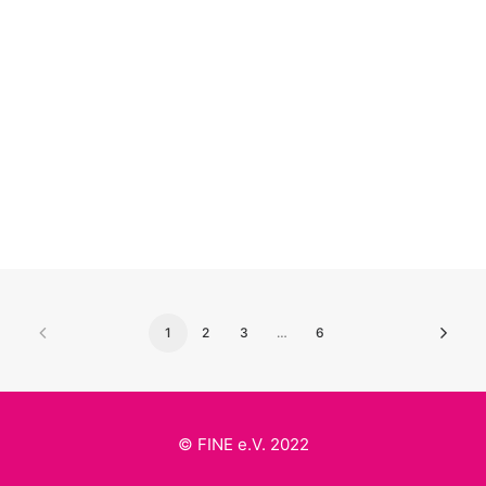
Physiotherapeutin
Stabile Mitte
by Steffi Gille
1
2
3
…
6
© FINE e.V. 2022