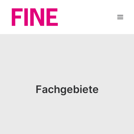
ÜBER FINE
UNSERE THEMENGEBIETE
SPEZIALIST:INNEN
LINKS
Fachgebiete
UNSERE FÖRDERER
FINE FÖRDERN
FAQ
SEARCH